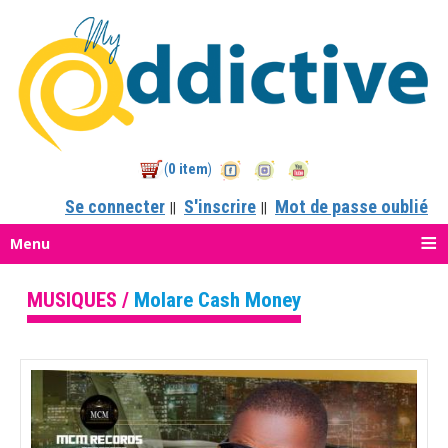
0 item
(
)
Se connecter
S'inscrire
Mot de passe oublié
||
||
Menu
MUSIQUES /
Molare Cash Money