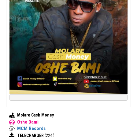
Molare Cash Money
Oshe Bami
MCM Records
TELECHARGER
(224 )