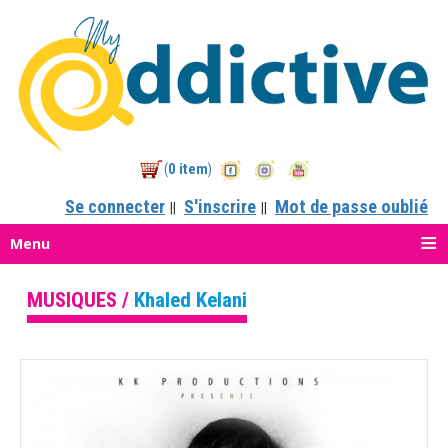
0 item
(
)
Se connecter
S'inscrire
Mot de passe oublié
||
||
Menu
MUSIQUES /
Khaled Kelani