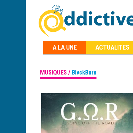
A LA UNE
ACTUALITES
MUSIQUES /
BlvckBurn